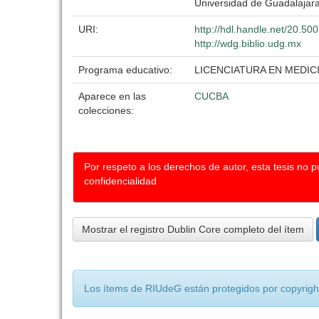
Universidad de Guadalajar
URI:
http://hdl.handle.net/20.5
http://wdg.biblio.udg.mx
Programa educativo:
LICENCIATURA EN MEDIC
Aparece en las
CUCBA
colecciones:
Por respeto a los derechos de autor, esta tesis no 
confidencialidad
Mostrar el registro Dublin Core completo del ítem
Los ítems de RIUdeG están protegidos por copyright