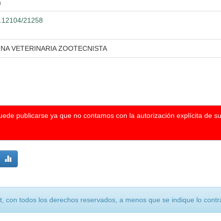
a
00.12104/21258
INA VETERINARIA ZOOTECNISTA
puede publicarse ya que no contamos con la autorización explícita de s
, con todos los derechos reservados, a menos que se indique lo contra