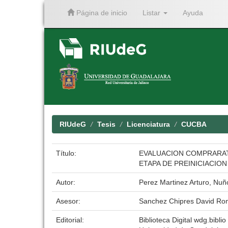
Página de inicio
Listar
Ayuda
Skip
navigation
RIUdeG
Tesis
Licenciatura
CUCBA
Título:
EVALUACION COMPRARAT
ETAPA DE PREINICIACION
Autor:
Perez Martinez Arturo, Nu
Asesor:
Sanchez Chipres David R
Editorial:
Biblioteca Digital wdg.biblio