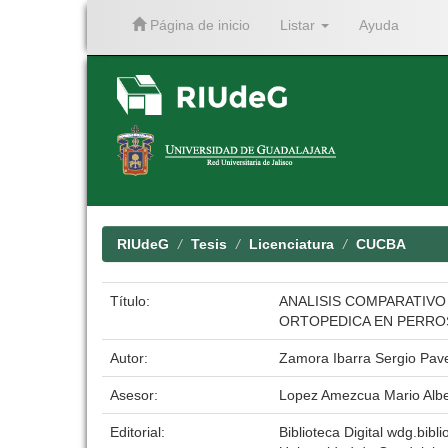
Página de inicio
Listar
Ayuda
Skip
navigation
RIUdeG
Tesis
Licenciatura
CUCBA
Título:
ANALISIS COMPARATIVO
ORTOPEDICA EN PERRO
Autor:
Zamora Ibarra Sergio Pav
Asesor:
Lopez Amezcua Mario Albe
Editorial:
Biblioteca Digital wdg.bibli