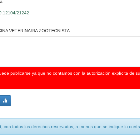
ra
500.12104/21242
CINA VETERINARIA ZOOTECNISTA
puede publicarse ya que no contamos con la autorización explícita de s
, con todos los derechos reservados, a menos que se indique lo contra