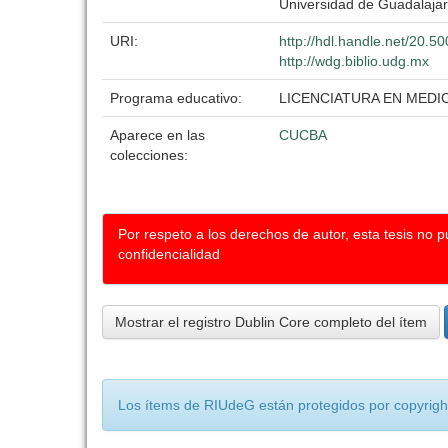
Universidad de Guadalaja
URI:
http://hdl.handle.net/20.
http://wdg.biblio.udg.mx
Programa educativo:
LICENCIATURA EN MEDI
Aparece en las
CUCBA
colecciones:
Por respeto a los derechos de autor, esta tesis no 
confidencialidad
Mostrar el registro Dublin Core completo del ítem
Los ítems de RIUdeG están protegidos por copyright