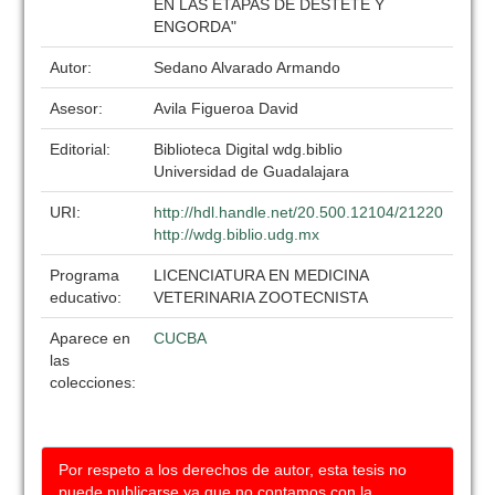
EN LAS ETAPAS DE DESTETE Y
ENGORDA"
Autor:
Sedano Alvarado Armando
Asesor:
Avila Figueroa David
Editorial:
Biblioteca Digital wdg.biblio
Universidad de Guadalajara
URI:
http://hdl.handle.net/20.500.12104/21220
http://wdg.biblio.udg.mx
Programa
LICENCIATURA EN MEDICINA
educativo:
VETERINARIA ZOOTECNISTA
Aparece en
CUCBA
las
colecciones:
Por respeto a los derechos de autor, esta tesis no
puede publicarse ya que no contamos con la