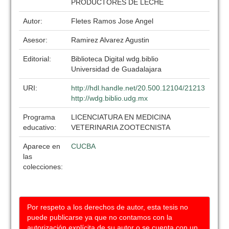
PRODUCTORES DE LECHE
Autor:
Fletes Ramos Jose Angel
Asesor:
Ramirez Alvarez Agustin
Editorial:
Biblioteca Digital wdg.biblio
Universidad de Guadalajara
URI:
http://hdl.handle.net/20.500.12104/21213
http://wdg.biblio.udg.mx
Programa
LICENCIATURA EN MEDICINA
educativo:
VETERINARIA ZOOTECNISTA
Aparece en
CUCBA
las
colecciones:
Por respeto a los derechos de autor, esta tesis no
puede publicarse ya que no contamos con la
autorización explícita de su autor o se cuenta con un