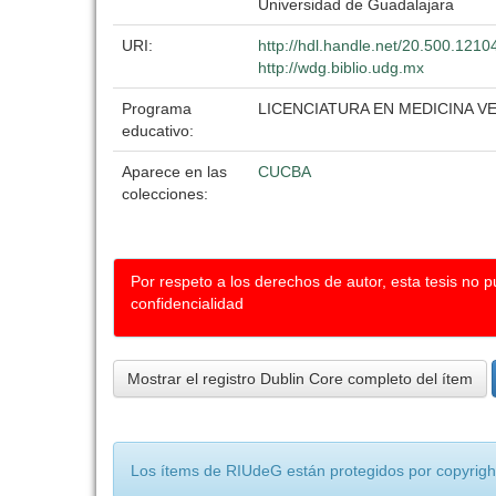
Universidad de Guadalajara
URI:
http://hdl.handle.net/20.500.121
http://wdg.biblio.udg.mx
Programa
LICENCIATURA EN MEDICINA V
educativo:
Aparece en las
CUCBA
colecciones:
Por respeto a los derechos de autor, esta tesis no 
confidencialidad
Mostrar el registro Dublin Core completo del ítem
Los ítems de RIUdeG están protegidos por copyright