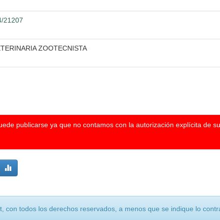
04/21207
ETERINARIA ZOOTECNISTA
puede publicarse ya que no contamos con la autorización explícita de s
, con todos los derechos reservados, a menos que se indique lo contra