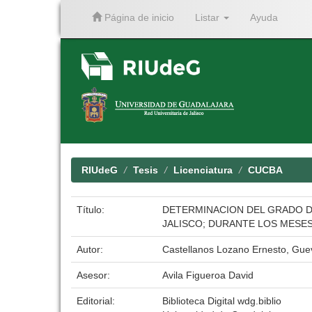
Página de inicio
Listar
Ayuda
Skip
navigation
RIUdeG
Tesis
Licenciatura
CUCBA
Título:
DETERMINACION DEL GRADO D
JALISCO; DURANTE LOS MESES
Autor:
Castellanos Lozano Ernesto, Gue
Asesor:
Avila Figueroa David
Editorial:
Biblioteca Digital wdg.biblio