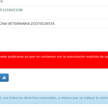
ra
500.12104/21196
CINA VETERINARIA ZOOTECNISTA
puede publicarse ya que no contamos con la autorización explícita de s
, con todos los derechos reservados, a menos que se indique lo contra