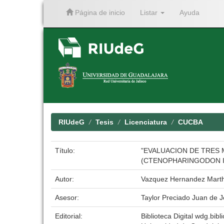
Página de inicio
Listar
Ayuda
Skip
navigation
RIUdeG
Tesis
Licenciatura
CUCBA
Título:
"EVALUACION DE TRES 
(CTENOPHARINGODON I
Autor:
Vazquez Hernandez Marth
Asesor:
Taylor Preciado Juan de 
Editorial:
Biblioteca Digital wdg.bibli