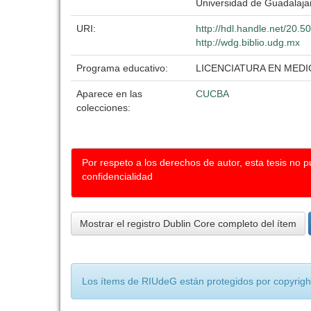
Universidad de Guadalaja
URI:
http://hdl.handle.net/20.
http://wdg.biblio.udg.mx
Programa educativo:
LICENCIATURA EN MEDI
Aparece en las
CUCBA
colecciones:
Por respeto a los derechos de autor, esta tesis no 
confidencialidad
Mostrar el registro Dublin Core completo del ítem
Los ítems de RIUdeG están protegidos por copyright