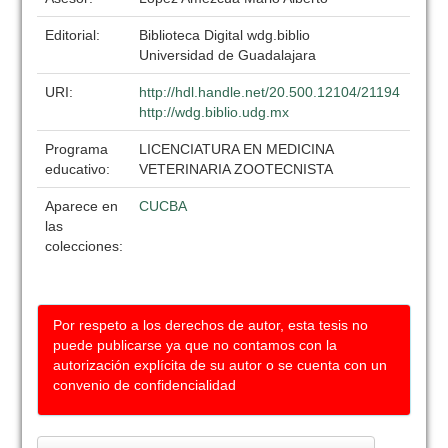
Editorial:
Biblioteca Digital wdg.biblio
Universidad de Guadalajara
URI:
http://hdl.handle.net/20.500.12104/21194
http://wdg.biblio.udg.mx
Programa
LICENCIATURA EN MEDICINA
educativo:
VETERINARIA ZOOTECNISTA
Aparece en
CUCBA
las
colecciones:
Por respeto a los derechos de autor, esta tesis no
puede publicarse ya que no contamos con la
autorización explícita de su autor o se cuenta con un
convenio de confidencialidad