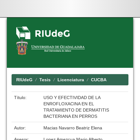
Skip
navigation
RIUdeG
Tesis
Licenciatura
CUCBA
Título:
USO Y EFECTIVIDAD DE LA
ENROFLOXACINA EN EL
TRATAMIENTO DE DERMATITIS
BACTERIANA EN PERROS
Autor:
Macias Navarro Beatriz Elena
Asesor:
Lopez Amezcua Mario Alberto