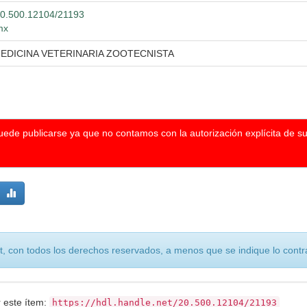
/20.500.12104/21193
mx
MEDICINA VETERINARIA ZOOTECNISTA
puede publicarse ya que no contamos con la autorización explícita de s
, con todos los derechos reservados, a menos que se indique lo contra
r este ítem:
https://hdl.handle.net/20.500.12104/21193