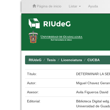
Página de inicio
Listar
Ayuda
Skip
navigation
RIUdeG
Tesis
Licenciatura
CUCBA
Título:
DETERMINAR LA SE
Autor:
Miguel Chavez Gerard
Asesor:
Avila Figueroa David
Editorial:
Biblioteca Digital wdg.
Universidad de Guada