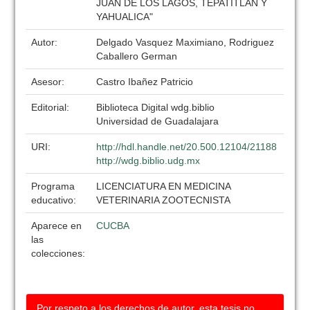
JUAN DE LOS LAGOS, TEPATITLAN Y
YAHUALICA"
Autor:
Delgado Vasquez Maximiano, Rodriguez
Caballero German
Asesor:
Castro Ibañez Patricio
Editorial:
Biblioteca Digital wdg.biblio
Universidad de Guadalajara
URI:
http://hdl.handle.net/20.500.12104/21188
http://wdg.biblio.udg.mx
Programa
LICENCIATURA EN MEDICINA
educativo:
VETERINARIA ZOOTECNISTA
Aparece en
CUCBA
las
colecciones:
Por respeto a los derechos de autor, esta tesis no