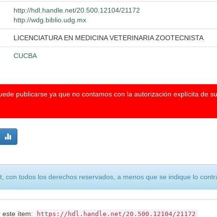
http://hdl.handle.net/20.500.12104/21172
http://wdg.biblio.udg.mx
LICENCIATURA EN MEDICINA VETERINARIA ZOOTECNISTA
CUCBA
puede publicarse ya que no contamos con la autorización explícita de s
, con todos los derechos reservados, a menos que se indique lo contra
r este ítem:
https://hdl.handle.net/20.500.12104/21172