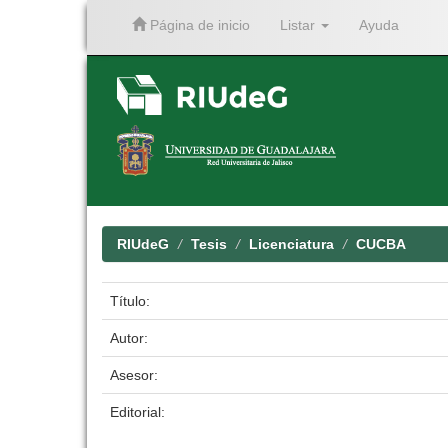
Página de inicio
Listar
Ayuda
Skip
navigation
RIUdeG
Tesis
Licenciatura
CUCBA
Título:
Autor:
Asesor:
Editorial: