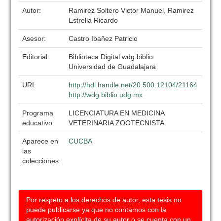
Autor:
Ramirez Soltero Victor Manuel, Ramirez
Estrella Ricardo
Asesor:
Castro Ibañez Patricio
Editorial:
Biblioteca Digital wdg.biblio
Universidad de Guadalajara
URI:
http://hdl.handle.net/20.500.12104/21164
http://wdg.biblio.udg.mx
Programa
LICENCIATURA EN MEDICINA
educativo:
VETERINARIA ZOOTECNISTA
Aparece en
CUCBA
las
colecciones:
Por respeto a los derechos de autor, esta tesis no
puede publicarse ya que no contamos con la
autorización explícita de su autor o se cuenta con un