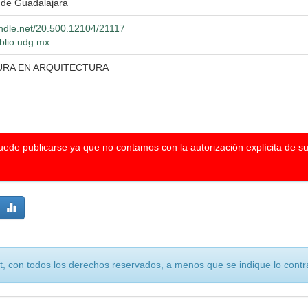
 de Guadalajara
andle.net/20.500.12104/21117
iblio.udg.mx
URA EN ARQUITECTURA
puede publicarse ya que no contamos con la autorización explícita de s
, con todos los derechos reservados, a menos que se indique lo contra