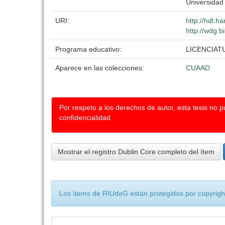
Universidad
URI:
http://hdl.h
http://wdg.b
Programa educativo:
LICENCIAT
Aparece en las colecciones:
CUAAD
Por respeto a los derechos de autor, esta tesis no 
confidencialidad
Mostrar el registro Dublin Core completo del ítem
Los ítems de RIUdeG están protegidos por copyright