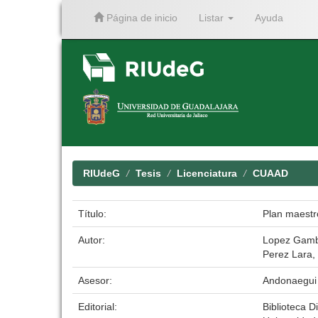
Página de inicio
Listar
Ayuda
Skip
navigation
RIUdeG
Tesis
Licenciatura
CUAAD
Título:
Plan maestro
Autor:
Lopez Gamb
Perez Lara,
Asesor:
Andonaegui 
Editorial:
Biblioteca Di