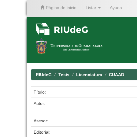
Página de inicio
Listar
Ayuda
Skip
navigation
RIUdeG
Tesis
Licenciatura
CUAAD
Título:
Autor:
Asesor:
Editorial: