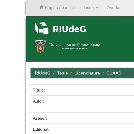
Página de inicio
Listar
Ayuda
Skip
navigation
RIUdeG
Tesis
Licenciatura
CUAAD
Título:
Autor:
Asesor:
Editorial: