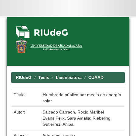
Skip
navigation
RIUdeG
Tesis
Licenciatura
CUAAD
Título:
Alumbrado público por medio de energía
solar
Autor:
Salcedo Carreon, Rocio Maribel
Evans Felix, Sara Amalia; Riebeling
Gutierrez, Anibal
Asesor:
Arturo Velazquez