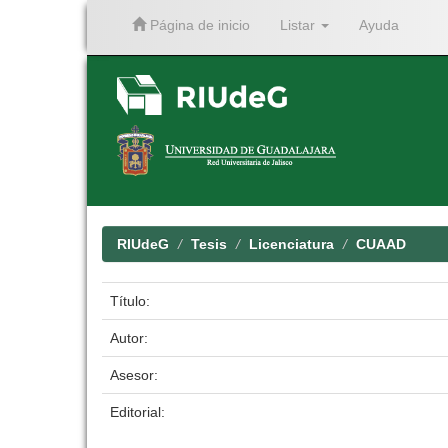
Página de inicio
Listar
Ayuda
Skip
navigation
RIUdeG
Tesis
Licenciatura
CUAAD
Título:
Autor:
Asesor:
Editorial: