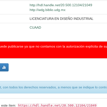
http://hdl.handle.net/20.500.12104/21049
http://wdg.biblio.udg.mx
LICENCIATURA EN DISEÑO INDUSTRIAL
CUAAD
puede publicarse ya que no contamos con la autorización explícita de s
, con todos los derechos reservados, a menos que se indique lo contra
r este ítem:
https://hdl.handle.net/20.500.12104/21049