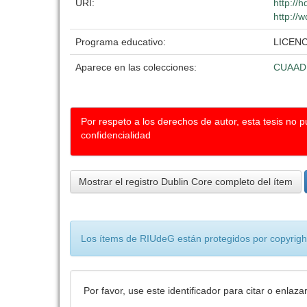
URI:
http://
http://
Programa educativo:
LICENC
Aparece en las colecciones:
CUAAD
Por respeto a los derechos de autor, esta tesis no 
confidencialidad
Mostrar el registro Dublin Core completo del ítem
Los ítems de RIUdeG están protegidos por copyright
Por favor, use este identificador para citar o enlaza