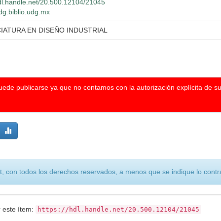
hdl.handle.net/20.500.12104/21045
wdg.biblio.udg.mx
IATURA EN DISEÑO INDUSTRIAL
puede publicarse ya que no contamos con la autorización explícita de s
, con todos los derechos reservados, a menos que se indique lo contra
r este ítem:
https://hdl.handle.net/20.500.12104/21045