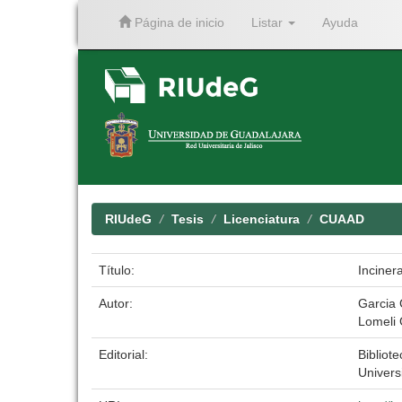
Página de inicio
Listar
Ayuda
Skip
navigation
RIUdeG
Tesis
Licenciatura
CUAAD
Título:
Inciner
Autor:
Garcia 
Lomeli 
Editorial:
Bibliote
Univers