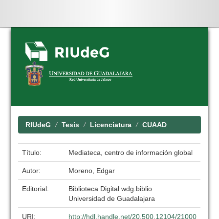
Skip
navigation
RIUdeG
Tesis
Licenciatura
CUAAD
Título:
Mediateca, centro de información global
Autor:
Moreno, Edgar
Editorial:
Biblioteca Digital wdg.biblio
Universidad de Guadalajara
URI:
http://hdl.handle.net/20.500.12104/21000