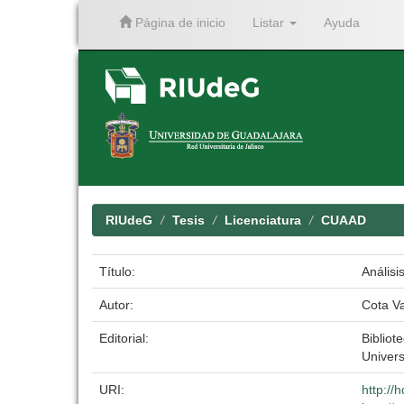
Página de inicio
Listar
Ayuda
Skip
navigation
RIUdeG
Tesis
Licenciatura
CUAAD
Título:
Análisi
Autor:
Cota V
Editorial:
Bibliot
Univer
URI:
http://