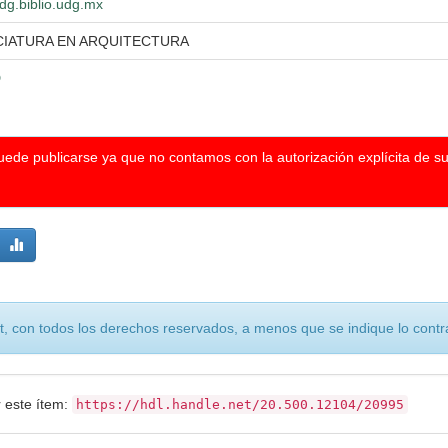
wdg.biblio.udg.mx
CIATURA EN ARQUITECTURA
D
puede publicarse ya que no contamos con la autorización explícita de s
, con todos los derechos reservados, a menos que se indique lo contra
r este ítem:
https://hdl.handle.net/20.500.12104/20995