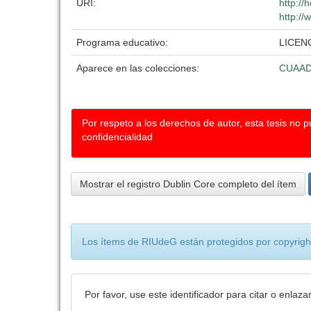
URI:
http://
http://
Programa educativo:
LICEN
Aparece en las colecciones:
CUAA
Por respeto a los derechos de autor, esta tesis no 
confidencialidad
Mostrar el registro Dublin Core completo del ítem
Los ítems de RIUdeG están protegidos por copyright
Por favor, use este identificador para citar o enlaza