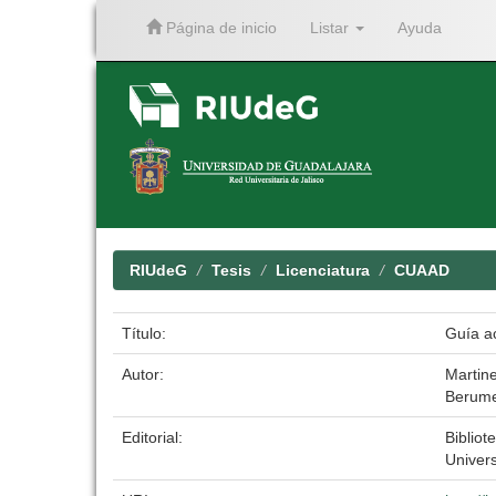
Página de inicio
Listar
Ayuda
Skip
navigation
RIUdeG
Tesis
Licenciatura
CUAAD
Título:
Guía ac
Autor:
Martin
Berume
Editorial:
Bibliot
Univer