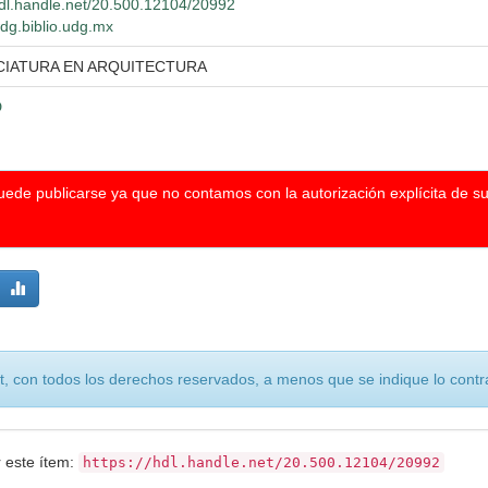
hdl.handle.net/20.500.12104/20992
wdg.biblio.udg.mx
CIATURA EN ARQUITECTURA
D
puede publicarse ya que no contamos con la autorización explícita de s
, con todos los derechos reservados, a menos que se indique lo contra
r este ítem:
https://hdl.handle.net/20.500.12104/20992