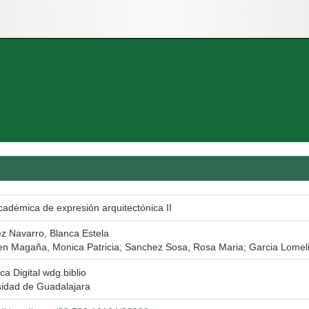
adémica de expresión arquitectónica II
ez Navarro, Blanca Estela
n Magaña, Monica Patricia; Sanchez Sosa, Rosa Maria; Garcia Lomeli
eca Digital wdg.biblio
sidad de Guadalajara