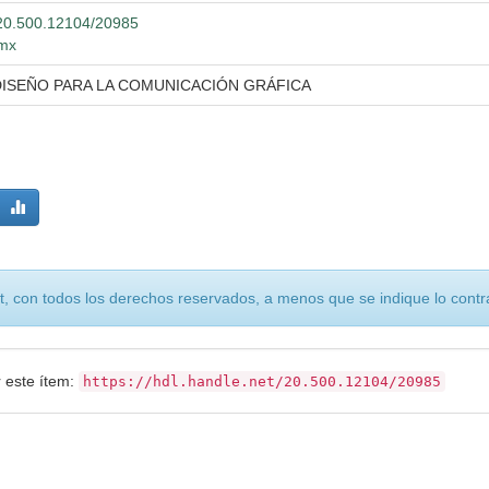
t/20.500.12104/20985
.mx
DISEÑO PARA LA COMUNICACIÓN GRÁFICA
, con todos los derechos reservados, a menos que se indique lo contra
r este ítem:
https://hdl.handle.net/20.500.12104/20985