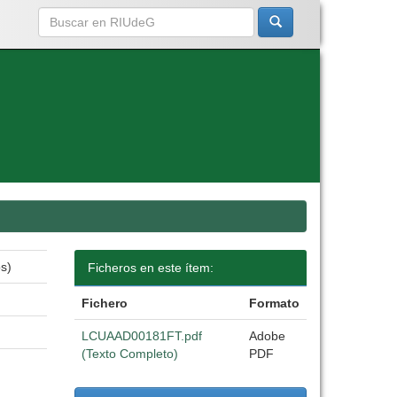
os)
Ficheros en este ítem:
Fichero
Formato
LCUAAD00181FT.pdf
Adobe
(Texto Completo)
PDF