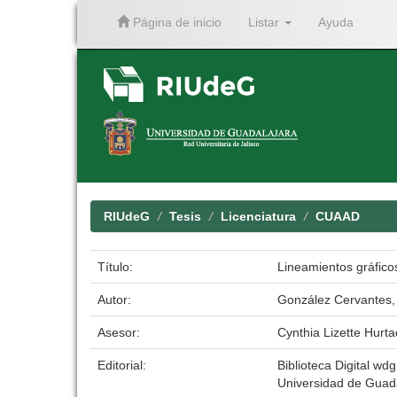
Página de inicio
Listar
Ayuda
Skip
navigation
RIUdeG
Tesis
Licenciatura
CUAAD
Título:
Lineamientos gráficos
Autor:
González Cervantes,
Asesor:
Cynthia Lizette Hurt
Editorial:
Biblioteca Digital wdg
Universidad de Guad