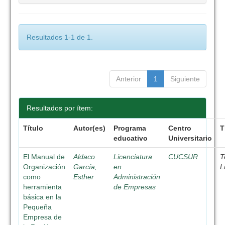
Resultados 1-1 de 1.
Anterior
1
Siguiente
Resultados por ítem:
Título
Autor(es)
Programa
Centro
T
educativo
Universitario
El Manual de
Aldaco
Licenciatura
CUCSUR
T
Organización
García,
en
L
como
Esther
Administración
herramienta
de Empresas
básica en la
Pequeña
Empresa de