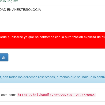
biblio.udg.mx
IDAD EN ANESTESIOLOGIA
puede publicarse ya que no contamos con la autorización explícita de s
, con todos los derechos reservados, a menos que se indique lo contra
r este ítem:
https://hdl.handle.net/20.500.12104/20965