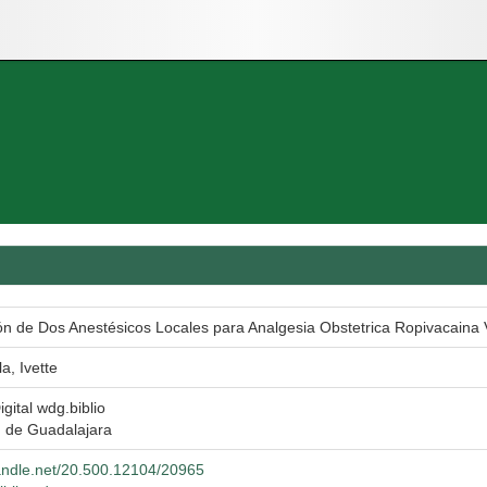
 de Dos Anestésicos Locales para Analgesia Obstetrica Ropivacaina 
a, Ivette
igital wdg.biblio
d de Guadalajara
handle.net/20.500.12104/20965