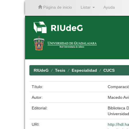
Página de inicio
Listar
Ayuda
Skip
navigation
RIUdeG
Tesis
Especialidad
CUCS
Título:
Comparación
Autor:
Macedo Avil
Editorial:
Biblioteca D
Universida
URI:
http://hdl.