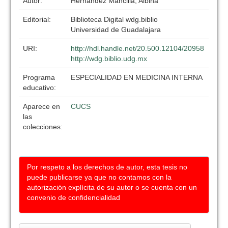
Autor:
Hernández Mancilla, Albina
Editorial:
Biblioteca Digital wdg.biblio
Universidad de Guadalajara
URI:
http://hdl.handle.net/20.500.12104/20958
http://wdg.biblio.udg.mx
Programa
ESPECIALIDAD EN MEDICINA INTERNA
educativo:
Aparece en
CUCS
las
colecciones:
Por respeto a los derechos de autor, esta tesis no
puede publicarse ya que no contamos con la
autorización explícita de su autor o se cuenta con un
convenio de confidencialidad