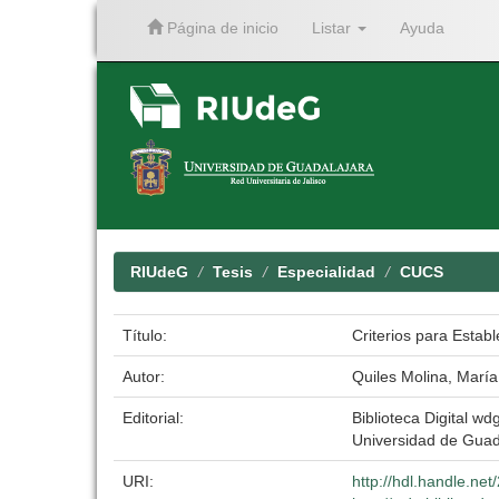
Página de inicio
Listar
Ayuda
Skip
navigation
RIUdeG
Tesis
Especialidad
CUCS
Título:
Criterios para Estab
Autor:
Quiles Molina, María
Editorial:
Biblioteca Digital wdg
Universidad de Guad
URI:
http://hdl.handle.ne