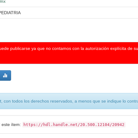
.mx
PEDIATRIA
puede publicarse ya que no contamos con la autorización explícita de s
, con todos los derechos reservados, a menos que se indique lo contra
r este ítem:
https://hdl.handle.net/20.500.12104/20942