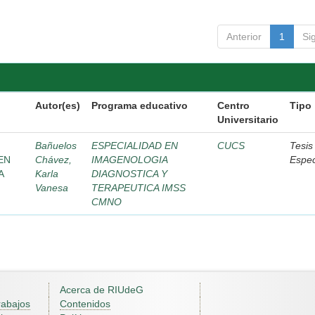
Anterior
1
Si
Autor(es)
Programa educativo
Centro
Tipo
Universitario
Bañuelos
ESPECIALIDAD EN
CUCS
Tesis
EN
Chávez,
IMAGENOLOGIA
Espec
A
Karla
DIAGNOSTICA Y
Vanesa
TERAPEUTICA IMSS
CMNO
Acerca de RIUdeG
rabajos
Contenidos