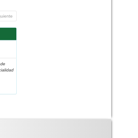
guiente
 de
ialidad