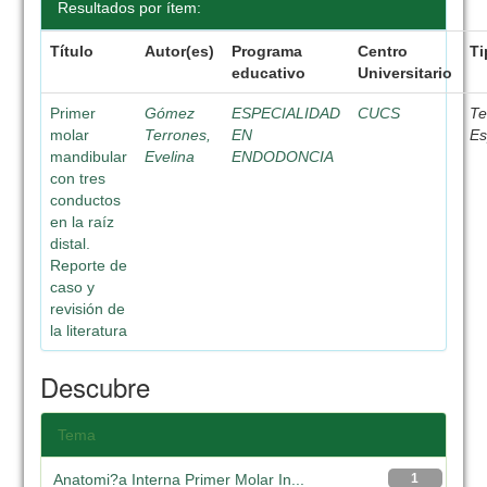
Resultados por ítem:
Título
Autor(es)
Programa
Centro
Ti
educativo
Universitario
Primer
Gómez
ESPECIALIDAD
CUCS
Te
molar
Terrones,
EN
Es
mandibular
Evelina
ENDODONCIA
con tres
conductos
en la raíz
distal.
Reporte de
caso y
revisión de
la literatura
Descubre
Tema
Anatomi?a Interna Primer Molar In...
1