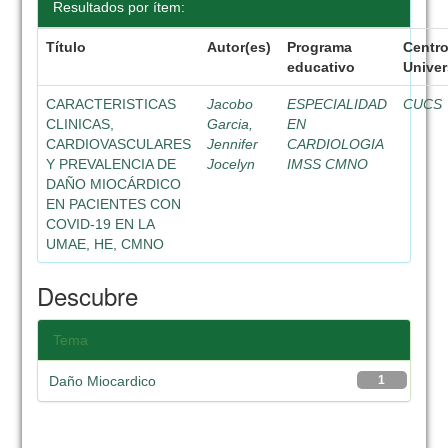
Resultados por ítem:
Título
Autor(es)
Programa
Centr
educativo
Univer
CARACTERISTICAS
Jacobo
ESPECIALIDAD
CUCS
CLINICAS,
Garcia,
EN
CARDIOVASCULARES
Jennifer
CARDIOLOGIA
Y PREVALENCIA DE
Jocelyn
IMSS CMNO
DAÑO MIOCÁRDICO
EN PACIENTES CON
COVID-19 EN LA
UMAE, HE, CMNO
Descubre
Tema
Daño Miocardico
1