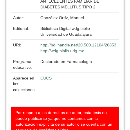
ANTECEDENTES FAMILIAR DE
DIABETES MELLITUS TIPO 2.
Autor:
González Ortíz, Manuel
Editorial:
Biblioteca Digital wdg.biblio
Universidad de Guadalajara
URI:
http://hdl.handle.net/20.500.12104/20853
http://wdg.biblio.udg.mx
Programa
Doctorado en Farmacología
educativo:
Aparece en
CUCS
las
colecciones:
Por respeto a los derechos de autor, esta tesis no
puede publicarse ya que no contamos con la
autorización explícita de su autor o se cuenta con un