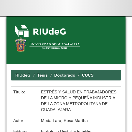
Skip
navigation
RIUdeG
Tesis
Doctorado
CUCS
Título:
ESTRÉS Y SALUD EN TRABAJADORES
DE LA MICRO Y PEQUEÑA INDUSTRIA
DE LA ZONA METROPOLITANA DE
GUADALAJARA.
Autor:
Meda Lara, Rosa Martha
Editorial:
Biblioteca Digital wdg.biblio