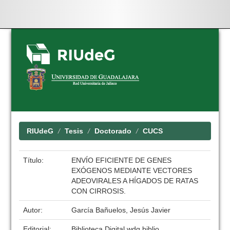
Skip
navigation
RIUdeG
Tesis
Doctorado
CUCS
Título:
ENVÍO EFICIENTE DE GENES
EXÓGENOS MEDIANTE VECTORES
ADEOVIRALES A HÍGADOS DE RATAS
CON CIRROSIS.
Autor:
García Bañuelos, Jesús Javier
Editorial:
Biblioteca Digital wdg.biblio