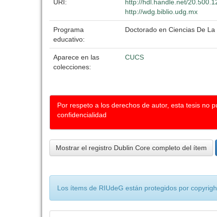
URI:
http://hdl.handle.net/20.500.
http://wdg.biblio.udg.mx
Programa
Doctorado en Ciencias De La
educativo:
Aparece en las
CUCS
colecciones:
Por respeto a los derechos de autor, esta tesis no 
confidencialidad
Mostrar el registro Dublin Core completo del ítem
Los ítems de RIUdeG están protegidos por copyright