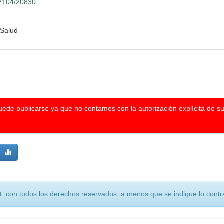
12104/20830
 Salud
puede publicarse ya que no contamos con la autorización explícita de s
, con todos los derechos reservados, a menos que se indique lo contra