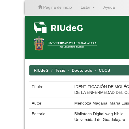
Página de inicio
Listar
Ayuda
Skip
navigation
RIUdeG
Tesis
Doctorado
CUCS
Título:
IDENTIFICACIÓN DE MOLÉ
DE LA ENFERMEDAD DEL OJ
Autor:
Mendoza Magaña, María Lui
Editorial:
Biblioteca Digital wdg.biblio
Universidad de Guadalajara