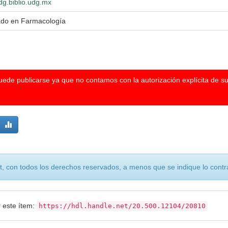
wdg.biblio.udg.mx
ado en Farmacología
puede publicarse ya que no contamos con la autorización explícita de s
, con todos los derechos reservados, a menos que se indique lo contra
r este ítem:
https://hdl.handle.net/20.500.12104/20810