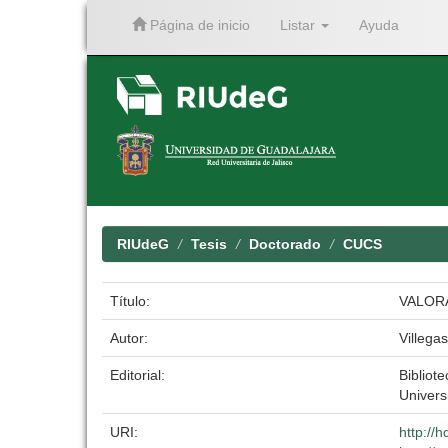
Página de inicio
Listar
Ayuda
Skip
navigation
RIUdeG
Tesis
Doctorado
CUCS
Título:
VALOR
Autor:
Villega
Editorial:
Bibliote
Univers
URI:
http://