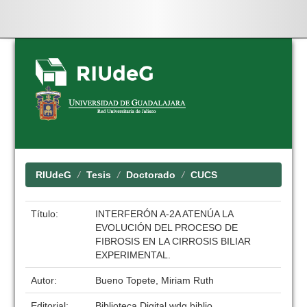
Skip
navigation
RIUdeG
Tesis
Doctorado
CUCS
Título:
INTERFERÓN A-2A ATENÚA LA
EVOLUCIÓN DEL PROCESO DE
FIBROSIS EN LA CIRROSIS BILIAR
EXPERIMENTAL.
Autor:
Bueno Topete, Miriam Ruth
Editorial:
Biblioteca Digital wdg.biblio