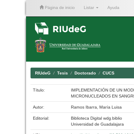
Página de inicio
Listar
Ayuda
Skip
navigation
RIUdeG
Tesis
Doctorado
CUCS
Título:
IMPLEMENTACIÓN DE UN MODE
MICRONUCLEADOS EN SANGRE 
Autor:
Ramos Ibarra, María Luisa
Editorial:
Biblioteca Digital wdg.biblio
Universidad de Guadalajara