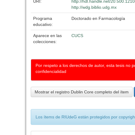
URI:
http://hdl.handle.net/20.500.121
http://wdg.biblio.udg.mx
Programa
Doctorado en Farmacología
educativo:
Aparece en las
CUCS
colecciones:
Por respeto a los derechos de autor, esta tesis no 
confidencialidad
Mostrar el registro Dublin Core completo del ítem
Los ítems de RIUdeG están protegidos por copyright