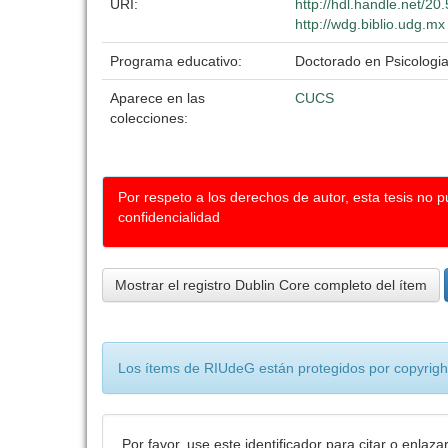
URI:
http://hdl.handle.net/2
http://wdg.biblio.udg.mx
Programa educativo:
Doctorado en Psicologi
Aparece en las
CUCS
colecciones:
Por respeto a los derechos de autor, esta tesis no 
confidencialidad
Mostrar el registro Dublin Core completo del ítem
Los ítems de RIUdeG están protegidos por copyright
Por favor, use este identificador para citar o enlaza