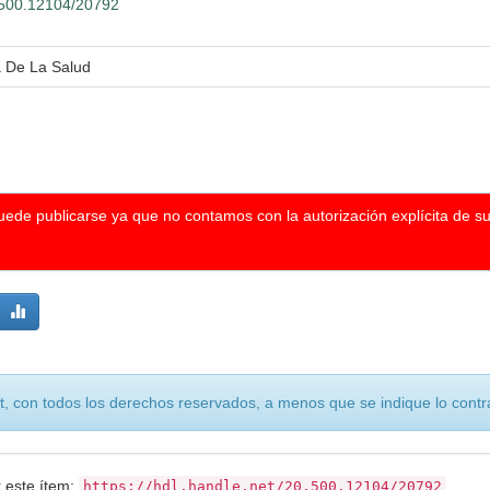
0.500.12104/20792
a De La Salud
puede publicarse ya que no contamos con la autorización explícita de s
, con todos los derechos reservados, a menos que se indique lo contra
r este ítem:
https://hdl.handle.net/20.500.12104/20792