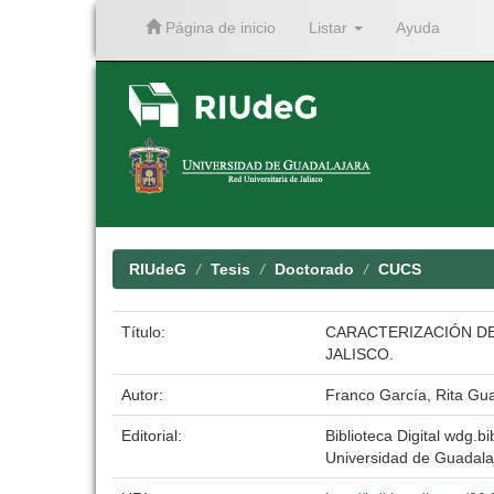
Página de inicio
Listar
Ayuda
Skip
navigation
RIUdeG
Tesis
Doctorado
CUCS
Título:
CARACTERIZACIÓN DE
JALISCO.
Autor:
Franco García, Rita Gu
Editorial:
Biblioteca Digital wdg.bi
Universidad de Guadala