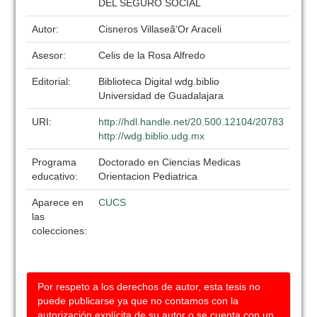
DEL SEGURO SOCIAL
Autor:
Cisneros Villaseã‘Or Araceli
Asesor:
Celis de la Rosa Alfredo
Editorial:
Biblioteca Digital wdg.biblio
Universidad de Guadalajara
URI:
http://hdl.handle.net/20.500.12104/20783
http://wdg.biblio.udg.mx
Programa
Doctorado en Ciencias Medicas
educativo:
Orientacion Pediatrica
Aparece en
CUCS
las
colecciones:
Por respeto a los derechos de autor, esta tesis no
puede publicarse ya que no contamos con la
autorización explícita de su autor o se cuenta con un