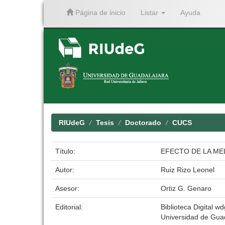
Página de inicio
Listar
Ayuda
Skip
navigation
RIUdeG
Tesis
Doctorado
CUCS
Título:
EFECTO DE LA MEL
Autor:
Ruiz Rizo Leonel
Asesor:
Ortiz G. Genaro
Editorial:
Biblioteca Digital wd
Universidad de Gua