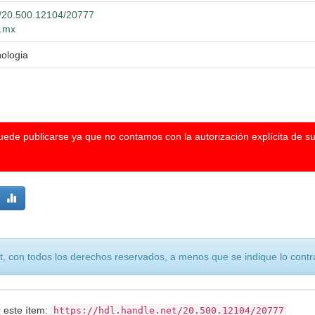
et/20.500.12104/20777
g.mx
ologia
puede publicarse ya que no contamos con la autorización explícita de s
, con todos los derechos reservados, a menos que se indique lo contra
r este ítem:
https://hdl.handle.net/20.500.12104/20777