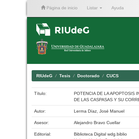
Página de inicio
Listar
Ayuda
Skip
navigation
RIUdeG
Tesis
Doctorado
CUCS
Título:
POTENCIA DE LA APOPTOSIS I
DE LAS CASPASAS Y SU CORR
Autor:
Lerma Díaz, José Manuel
Asesor:
Alejandro Bravo Cuellar
Editorial:
Biblioteca Digital wdg.biblio