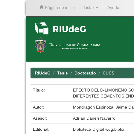
Página de inicio
Listar
Ayuda
Skip
navigation
RIUdeG
Tesis
Doctorado
CUCS
Título:
EFECTO DEL D-LIMONENO SO
DIFERENTES CEMENTOS ENDO
Autor:
Mondragón Espinoza, Jaime Da
Asesor:
Adrian Daneri Navarro
Editorial:
Biblioteca Digital wdg.biblio