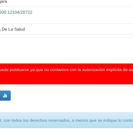
jara
0.500.12104/20722
a De La Salud
puede publicarse ya que no contamos con la autorización explícita de s
, con todos los derechos reservados, a menos que se indique lo contra