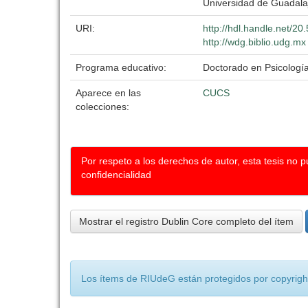
Universidad de Guadala
URI:
http://hdl.handle.net/2
http://wdg.biblio.udg.mx
Programa educativo:
Doctorado en Psicologí
Aparece en las
CUCS
colecciones:
Por respeto a los derechos de autor, esta tesis no 
confidencialidad
Mostrar el registro Dublin Core completo del ítem
Los ítems de RIUdeG están protegidos por copyright