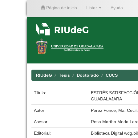
Página de inicio
Listar
Ayuda
Skip
navigation
RIUdeG
Tesis
Doctorado
CUCS
Título:
ESTRÉS SATISFACCIÓ
GUADALAJARA
Autor:
Pérez Ponce, Ma. Cecili
Asesor:
Rosa Martha Meda Lar
Editorial:
Biblioteca Digital wdg.bi