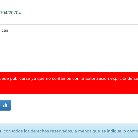
12104/20704
icas
puede publicarse ya que no contamos con la autorización explícita de s
, con todos los derechos reservados, a menos que se indique lo contra