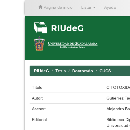
Página de inicio
Listar
Ayuda
Skip
navigation
RIUdeG
Tesis
Doctorado
CUCS
Título:
CITOTOXID
Autor:
Gutiérrez Ta
Asesor:
Alejandro Br
Editorial:
Biblioteca Di
Universidad