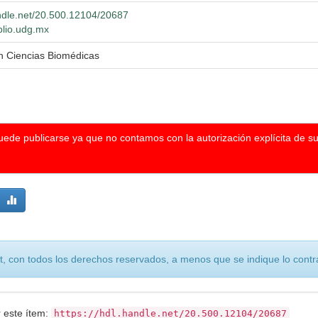
andle.net/20.500.12104/20687
iblio.udg.mx
n Ciencias Biomédicas
puede publicarse ya que no contamos con la autorización explícita de s
, con todos los derechos reservados, a menos que se indique lo contra
r este ítem:
https://hdl.handle.net/20.500.12104/20687