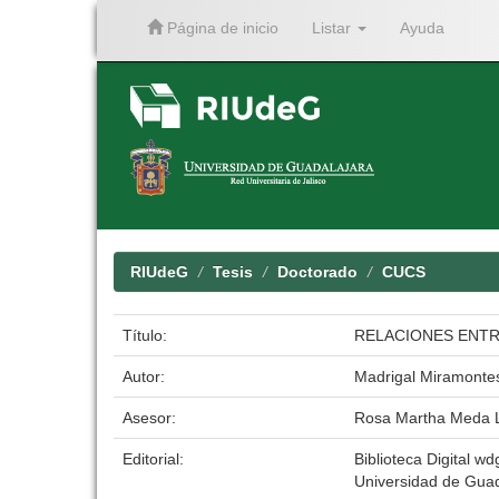
Página de inicio
Listar
Ayuda
Skip
navigation
RIUdeG
Tesis
Doctorado
CUCS
Título:
RELACIONES ENTR
Autor:
Madrigal Miramontes
Asesor:
Rosa Martha Meda 
Editorial:
Biblioteca Digital wdg
Universidad de Guad