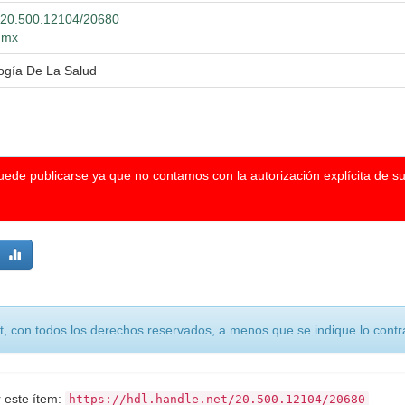
et/20.500.12104/20680
g.mx
ogía De La Salud
puede publicarse ya que no contamos con la autorización explícita de s
, con todos los derechos reservados, a menos que se indique lo contra
r este ítem:
https://hdl.handle.net/20.500.12104/20680