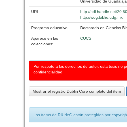
Universidad de Guadalaja
URI:
http://hdl.handle.net/20.
http://wdg.biblio.udg.mx
Programa educativo:
Doctorado en Ciencias B
Aparece en las
CUCS
colecciones:
Por respeto a los derechos de autor, esta tesis no 
confidencialidad
Mostrar el registro Dublin Core completo del ítem
Los ítems de RIUdeG están protegidos por copyright