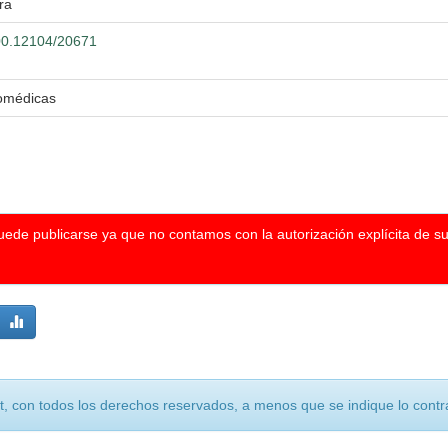
ra
500.12104/20671
iomédicas
puede publicarse ya que no contamos con la autorización explícita de s
, con todos los derechos reservados, a menos que se indique lo contra