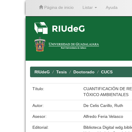
Página de inicio
Listar
Ayuda
Skip
navigation
RIUdeG
Tesis
Doctorado
CUCS
Título:
CUANTIFICACIÓN DE R
TÓXICO AMBIENTALES
Autor:
De Celis Carillo, Ruth
Asesor:
Alfredo Feria Velasco
Editorial:
Biblioteca Digital wdg.bibl