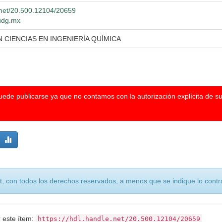
e.net/20.500.12104/20659
.udg.mx
CIENCIAS EN INGENIERÍA QUÍMICA
puede publicarse ya que no contamos con la autorización explícita de s
, con todos los derechos reservados, a menos que se indique lo contra
r este ítem:
https://hdl.handle.net/20.500.12104/20659