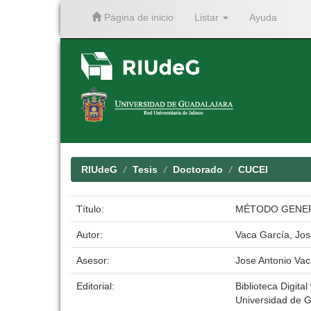
Página de inicio
Listar
Ayuda
Skip
navigation
RIUdeG
Tesis
Doctorado
CUCEI
Título:
MÉTODO GENER
Autor:
Vaca García, Jos
Asesor:
Jose Antonio Vac
Editorial:
Biblioteca Digital
Universidad de G