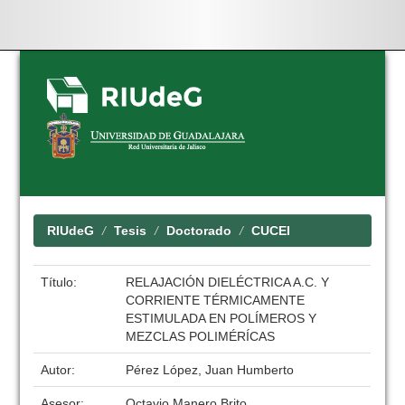
Skip
navigation
RIUdeG
Tesis
Doctorado
CUCEI
Título:
RELAJACIÓN DIELÉCTRICA A.C. Y
CORRIENTE TÉRMICAMENTE
ESTIMULADA EN POLÍMEROS Y
MEZCLAS POLIMÉRÍCAS
Autor:
Pérez López, Juan Humberto
Asesor:
Octavio Manero Brito