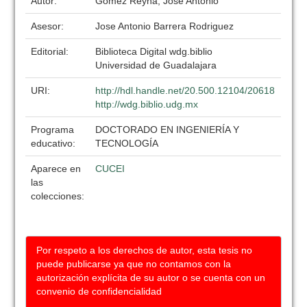
Autor:
Gómez Reyna, José Antonio
Asesor:
Jose Antonio Barrera Rodriguez
Editorial:
Biblioteca Digital wdg.biblio
Universidad de Guadalajara
URI:
http://hdl.handle.net/20.500.12104/20618
http://wdg.biblio.udg.mx
Programa
DOCTORADO EN INGENIERÍA Y
educativo:
TECNOLOGÍA
Aparece en
CUCEI
las
colecciones:
Por respeto a los derechos de autor, esta tesis no
puede publicarse ya que no contamos con la
autorización explícita de su autor o se cuenta con un
convenio de confidencialidad