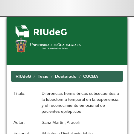
Skip
navigation
RIUdeG
Tesis
Doctorado
CUCBA
Título:
Diferencias hemisféricas subsecuentes a
la lobectomía temporal en la experiencia
y el reconocimiento emocional de
pacientes epilépticos
Autor:
Sanz Martín, Araceli
Editorial:
Biblioteca Digital wdg.biblio