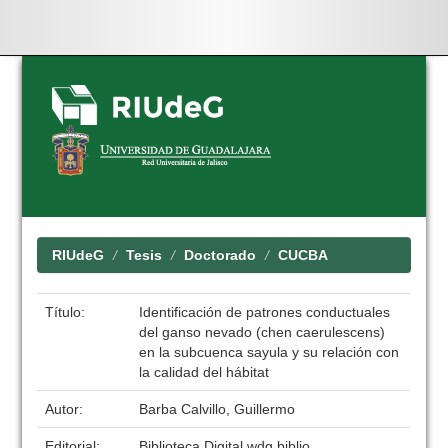
Skip
navigation
RIUdeG
Tesis
Doctorado
CUCBA
Título:
Identificación de patrones conductuales
del ganso nevado (chen caerulescens)
en la subcuenca sayula y su relación con
la calidad del hábitat
Autor:
Barba Calvillo, Guillermo
Editorial:
Biblioteca Digital wdg.biblio